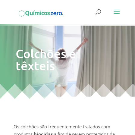
Colchões e
têxteis
Os colchões são frequentemente tratados com
produtos
biocidas
a fim de serem protegidos da